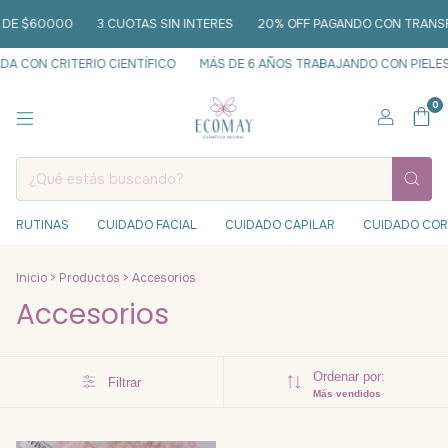
 DE $60000
3 CUOTAS SIN INTERES
20% OFF PAGANDO CON TRANSFE
 CON CRITERIO CIENTÍFICO
MÁS DE 6 AÑOS TRABAJANDO CON PIELES
0
RUTINAS
CUIDADO FACIAL
CUIDADO CAPILAR
CUIDADO CO
Inicio
>
Productos
>
Accesorios
Accesorios
Ordenar por:
Filtrar
Más vendidos